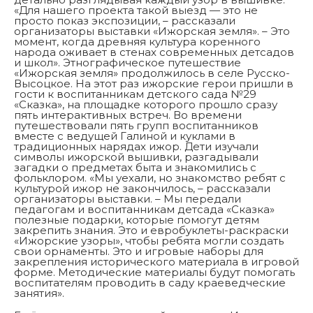
«Для нашего проекта такой выезд — это не
просто показ экспозиции, – рассказали
организаторы выставки «Ижорская земля». – Это
момент, когда древняя культура коренного
народа оживает в стенах современных детсадов
и школ». Этнографическое путешествие
«Ижорская земля» продолжилось в селе Русско-
Высоцкое. На этот раз ижорские герои пришли в
гости к воспитанникам детского сада №29
«Сказка», на площадке которого прошло сразу
пять интерактивных встреч. Во времени
путешествовали пять групп воспитанников
вместе с ведущей Галиной и куклами в
традиционных нарядах ижор. Дети изучали
символы ижорской вышивки, разгадывали
загадки о предметах быта и знакомились с
фольклором. «Мы уехали, но знакомство ребят с
культурой ижор не закончилось, – рассказали
организаторы выставки. – Мы передали
педагогам и воспитанникам детсада «Сказка»
полезные подарки, которые помогут детям
закрепить знания. Это и евробуклеты-раскраски
«Ижорские узоры», чтобы ребята могли создать
свои орнаменты. Это и игровые наборы для
закрепления исторического материала в игровой
форме. Методические материалы будут помогать
воспитателям проводить в саду краеведческие
занятия».