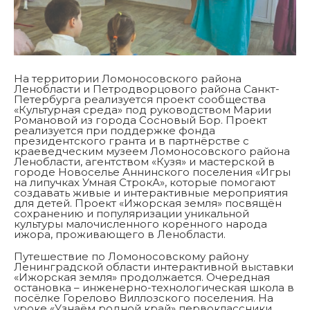
На территории Ломоносовского района
Ленобласти и Петродворцового района Санкт-
Петербурга реализуется проект сообщества
«Культурная среда» под руководством Марии
Романовой из города Сосновый Бор. Проект
реализуется при поддержке фонда
президентского гранта и в партнёрстве с
краеведческим музеем Ломоносовского района
Ленобласти, агентством «Кузя» и мастерской в
городе Новоселье Аннинского поселения «Игры
на липучках Умная СтрокА», которые помогают
создавать живые и интерактивные мероприятия
для детей. Проект «Ижорская земля» посвящён
сохранению и популяризации уникальной
культуры малочисленного коренного народа
ижора, проживающего в Ленобласти.
Путешествие по Ломоносовскому району
Ленинградской области интерактивной выставки
«Ижорская земля» продолжается. Очередная
остановка – инженерно-технологическая школа в
посёлке Горелово Виллозского поселения. На
уроке «Узнаём родной край» первоклассники