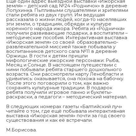
Ещё один адрес выездной выставки «Ижорская
земля» – детский сад №24 «Родничок» в деревне
Лопухинка. Пытливыми слушателями и зрителями
стали ребята из двух групп. Им ведущая
рассказала о жизни людей, когда-то населявших
эти земли, о традициях, обрядах и культуре
коренного народа ижора. Ребята из «Родничка»
получили развивающие подарки, а воспитатели –
методические пособия. Интерактивная выставка
«Ижорская земля» со своей образовательно-
развлекательной миссией также побывала у
воспитанников детского сала №11 в деревне
Оржицы. В гости к детям пришли
мифологические ижорские персонажи: Рыба,
Месяц и Солнце. В настоящем путешествии с
ними побывали ребята старшего дошкольного
возраста. Они рассмотрели карту Ленобласти и
удивились: оказывается, она похожа на бабочку.
После этого поговорили о том, как важно
сохранять культурные традиции. В подарок
ребята получили игровое панно и буклеты-
раскраски, а педагоги – методический материал.
В следующих номерах газеты «Балтийский луч»
читайте о том, где ещё побывала интерактивная
выставка «Ижорская земля» почти за год своего
существования и как её встречали.
М.Борисова.