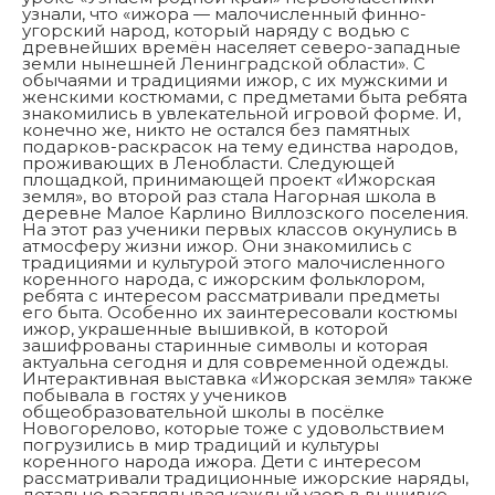
узнали, что «ижора — малочисленный финно-
угорский народ, который наряду с водью с
древнейших времён населяет северо-западные
земли нынешней Ленинградской области». С
обычаями и традициями ижор, с их мужскими и
женскими костюмами, с предметами быта ребята
знакомились в увлекательной игровой форме. И,
конечно же, никто не остался без памятных
подарков-раскрасок на тему единства народов,
проживающих в Ленобласти. Следующей
площадкой, принимающей проект «Ижорская
земля», во второй раз стала Нагорная школа в
деревне Малое Карлино Виллозского поселения.
На этот раз ученики первых классов окунулись в
атмосферу жизни ижор. Они знакомились с
традициями и культурой этого малочисленного
коренного народа, с ижорским фольклором,
ребята с интересом рассматривали предметы
его быта. Особенно их заинтересовали костюмы
ижор, украшенные вышивкой, в которой
зашифрованы старинные символы и которая
актуальна сегодня и для современной одежды.
Интерактивная выставка «Ижорская земля» также
побывала в гостях у учеников
общеобразовательной школы в посёлке
Новогорелово, которые тоже с удовольствием
погрузились в мир традиций и культуры
коренного народа ижора. Дети с интересом
рассматривали традиционные ижорские наряды,
детально разглядывая каждый узор в вышивке.