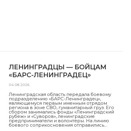
ЛЕНИНГРАДЦЫ — БОЙЦАМ
«БАРС-ЛЕНИНГРАДЕЦ»
04.08.2026
Ленинградская область передала боевому
подразделению «БАРС-Ленинградец»,
являющемуся первым именным отрядом
региона в зоне СВО, гуманитарный груз. Его
сбором занимались фонды «Ленинградский
рубеж» и «Суворов», ленинградские
предприниматели и волонтёры. На линию
боевого соприкосновения отправились…