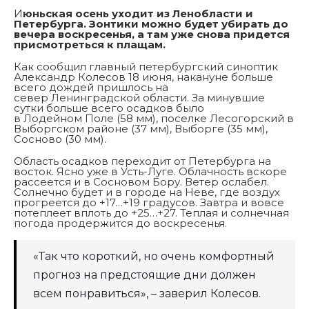
И
юньская осень уходит из Ленобласти и
Петербурга. Зонтики можно будет убирать до
вечера воскресенья, а там уже снова придется
присмотреться к плащам.
Как сообщил главный петербургский синоптик
Александр Колесов 18 июня, накануне больше
всего дождей пришлось на
север Ленинградской области. За минувшие
сутки больше всего осадков было
в Лодейном Поле (58 мм), поселке Лесогорский в
Выборгском районе (37 мм), Выборге (35 мм),
Сосново (30 мм).
Область осадков переходит от Петербурга на
восток. Ясно уже в Усть-Луге. Облачность вскоре
рассеется и в Сосновом Бору. Ветер ослабел.
Солнечно будет и в городе на Неве, где воздух
прогреется до +17…+19 градусов. Завтра и вовсе
потеплеет вплоть до +25…+27. Теплая и солнечная
погода продержится до воскресенья.
«Так что короткий, но очень комфортный
прогноз на предстоящие дни должен
всем понравиться», – заверил Колесов.