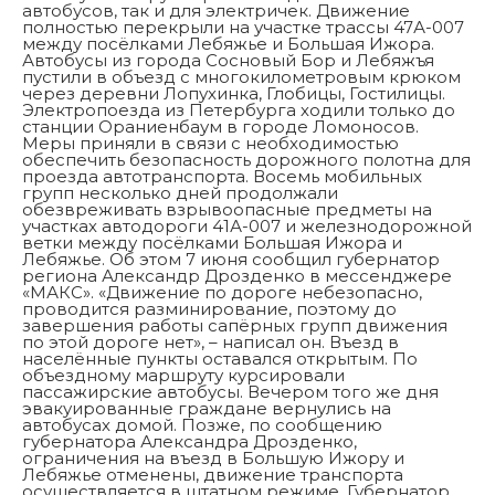
автобусов, так и для электричек. Движение
полностью перекрыли на участке трассы 47А-007
между посёлками Лебяжье и Большая Ижора.
Автобусы из города Сосновый Бор и Лебяжъя
пустили в объезд с многокилометровым крюком
через деревни Лопухинка, Глобицы, Гостилицы.
Электропоезда из Петербурга ходили только до
станции Ораниенбаум в городе Ломоносов.
Меры приняли в связи с необходимостью
обеспечить безопасность дорожного полотна для
проезда автотранспорта. Восемь мобильных
групп несколько дней продолжали
обезвреживать взрывоопасные предметы на
участках автодороги 41А-007 и железнодорожной
ветки между посёлками Большая Ижора и
Лебяжье. Об этом 7 июня сообщил губернатор
региона Александр Дрозденко в мессенджере
«МАКС». «Движение по дороге небезопасно,
проводится разминирование, поэтому до
завершения работы сапёрных групп движения
по этой дороге нет», – написал он. Въезд в
населённые пункты оставался открытым. По
объездному маршруту курсировали
пассажирские автобусы. Вечером того же дня
эвакуированные граждане вернулись на
автобусах домой. Позже, по сообщению
губернатора Александра Дрозденко,
ограничения на въезд в Большую Ижору и
Лебяжье отменены, движение транспорта
осуществляется в штатном режиме. Губернатор