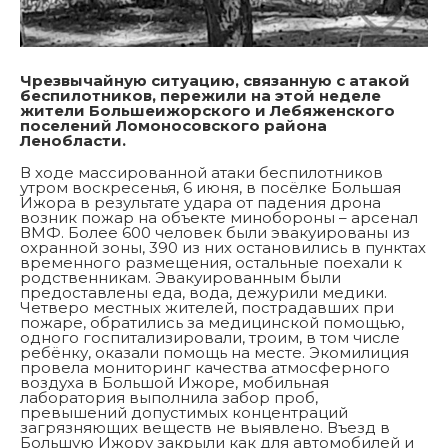
Чрезвычайную ситуацию, связанную с атакой
беспилотников, пережили на этой неделе
жители Большеижорского и Лебяженского
поселений Ломоносовского района
Ленобласти.
В ходе массированной атаки беспилотников
утром воскресенья, 6 июня, в посёлке Большая
Ижора в результате удара от падения дрона
возник пожар на объекте минобороны – арсенал
ВМФ. Более 600 человек были эвакуированы из
охранной зоны, 390 из них остановились в пунктах
временного размещения, остальные поехали к
родственникам. Эвакуированным были
предоставлены еда, вода, дежурили медики.
Четверо местных жителей, пострадавших при
пожаре, обратились за медицинской помощью,
одного госпитализировали, троим, в том числе
ребёнку, оказали помощь на месте. Экомилиция
провела мониторинг качества атмосферного
воздуха в Большой Ижоре, мобильная
лаборатория выполнила забор проб,
превышений допустимых концентраций
загрязняющих веществ не выявлено. Въезд в
Большую Ижору закрыли как для автомобилей и