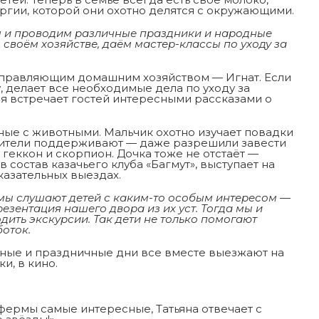
ргии, которой они охотно делятся с окружающими.
 и проводим различные праздники и народные
 своём хозяйстве, даём мастер-классы по уходу за
 управляющим домашним хозяйством — Игнат. Если
, делает все необходимые дела по уходу за
я встречает гостей интересными рассказами о
нные с животными. Мальчик охотно изучает повадки
дители поддерживают — даже разрешили завести
 геккон и скорпион. Дочка тоже не отстаёт —
 состав казачьего клуба «Багмут», выступает на
азательных выездах.
рмы слушают детей с каким-то особым интересом —
езентация нашего двора из их уст. Тогда мы и
ить экскурсии. Так дети не только помогают
боток.
дные и праздничные дни все вместе выезжают на
и, в кино.
фермы самые интересные, Татьяна отвечает с