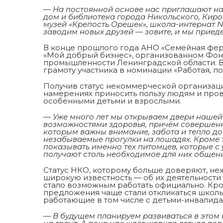
— На постоянной основе нас приглашают на м
дом и библиотека города Никольского, Кир
музей «Крепость Орешек», школа-интернат №
заводим новых друзей — зовите, и мы приед
В конце прошлого года АНО «Семейная ферм
«Мой добрый бизнес», организованном Фо
промышленности Ленинградской области. В 
грамоту участника в номинации «Работая, п
Получив статус некоммерческой организаци
намерениях приносить пользу людям и про
особенными детьми и взрослыми.
— Уже много лет мы открываем двери нашей
возможностями здоровья, причём совершенно
которым важны внимание, забота и тепло д
незабываемые прогулки на лошадях. Кроме т
показывать именно тех питомцев, которые с у
получают столь необходимое для них общени
Статус НКО, которому больше доверяют, не
широкую известность — об их деятельности
стало возможным работать официально. Кром
предложения чаще стали откликаться школы
работающие в том числе с детьми-инвалида
— В будущем планируем развиваться в этом