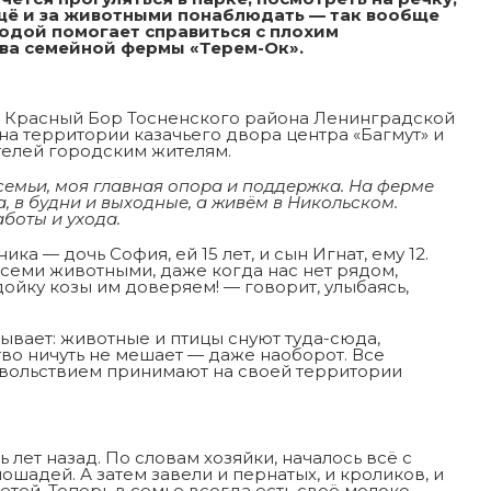
щё и за животными понаблюдать — так вообще
одой помогает справиться с плохим
ева семейной фермы «Терем-Ок».
а Красный Бор Тосненского района Ленинградской
а территории казачьего двора центра «Багмут» и
елей городским жителям.
 семьи, моя главная опора и поддержка. На ферме
, в будни и выходные, а живём в Никольском.
боты и ухода.
а — дочь София, ей 15 лет, и сын Игнат, ему 12.
всеми животными, даже когда нас нет рядом,
дойку козы им доверяем! — говорит, улыбаясь,
ывает: животные и птицы снуют туда-сюда,
тво ничуть не мешает — даже наоборот. Все
овольствием принимают на своей территории
лет назад. По словам хозяйки, началось всё с
ошадей. А затем завели и пернатых, и кроликов, и
етей. Теперь в семье всегда есть своё молоко,