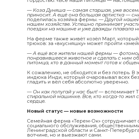
гордостью: «Все наши питомцы — настоящие
— Коза Дуняша — самая старшая, уже восемь 
приносит. А ещё она большая артистка — сним
поделилась хозяйка фермы.
— Другой нашей 
нашем хозяйстве. Успешно принимает участи
поездки на машине и уже дважды плавала на
На ферме также живёт козёл Март, который,
трюков: за «вкусняшку» может пройти «змейк
— А ещё все жители нашей фермы — фотомо
понравившееся животное и сделать с ним о
питомца, кто в данный момент готов к обще
К сожалению, не обходится и без потерь. В
индюка Инди, который очаровывал всех без 
гладить и вёл себя абсолютно уверенно.
— Он как попугай у нас был!
— вспоминает Т
стиральной машинке. Все, кто когда-то жил 
сердце.
Новый статус — новые возможности
Семейная ферма «Терем-Ок» сотрудничает 
социального обслуживания, общественным
Ленинградской области и Санкт-Петербурга
вотчине, но и выезжают сами.