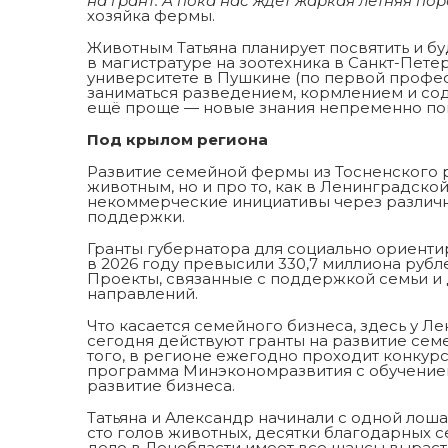
на грант. А пока нас ждёт жаркая летняя пор
хозяйка фермы.
Животным Татьяна планирует посвятить и б
в магистратуре на зоотехника в Санкт-Пет
университете в Пушкине (по первой профес
заниматься разведением, кормлением и со
ещё проще — новые знания непременно пом
Под крылом региона
Развитие семейной фермы из Тосненского р
животным, но и про то, как в Ленинградск
некоммерческие инициативы через различ
поддержки.
Гранты губернатора для социально ориент
в 2026 году превысили 330,7 миллиона рубле
Проекты, связанные с поддержкой семьи и д
направлений.
Что касается семейного бизнеса, здесь у Л
сегодня действуют гранты на развитие сем
того, в регионе ежегодно проходит конкур
программа Минэкономразвития с обучением 
развитие бизнеса.
Татьяна и Александр начинали с одной лоша
сто голов животных, десятки благодарных с
дело в Ленобласти имеет все шансы вырасти