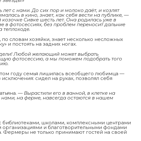
 звёзды!»
лет с нами. До сих пор и молоко даёт, и козлят
алась в кино, знает, как себя вести на публике,
—
козочке Сивке шесть лет. Она родилась уже в
е в фотосессиях, без проблем переносит дальние
 теплоходе.
 по словам хозяйки, знает несколько несложных
у» и постоять на задних ногах.
дели! Любой желающий может выбрать
бщую фотосессию, а мы поможем подобрать того
нию.
 этом году семья лишилась всеобщего любимца —
исключения: сидел на руках, позволял себя
атьяна. —
Вырастили его в ванной, в клетке на
с нами, на ферме, навсегда остаются в нашем
с библиотеками, школами, комплексными центрами
и организациями и благотворительными фондами
. Фермеры не только принимают гостей на своей