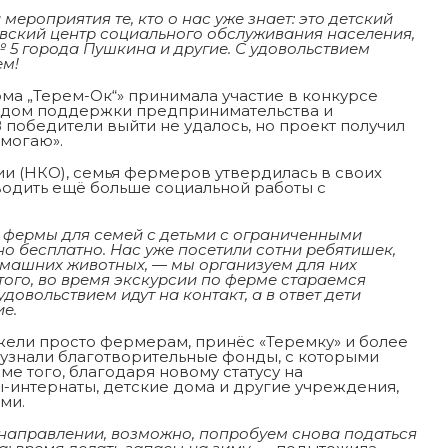
ероприятия те, кто о нас уже знает: это детский
овский центр социального обслуживания населения,
 5 города Пушкина и другие. С удовольствием
ем!
а „Терем-Ок“» принимала участие в конкурсе
ндом поддержки предпринимательства и
победители выйти не удалось, но проект получил
омогаю».
и (НКО), семья фермеров утвердилась в своих
водить ещё больше социальной работы с
 фермы для семей с детьми с ограниченными
 бесплатно. Нас уже посетили сотни ребятишек,
омашних животных, — мы организуем для них
ого, во время экскурсии по ферме стараемся
довольствием идут на контакт, а в ответ дети
е.
жели просто фермерам, принёс «Теремку» и более
 узнали благотворительные фонды, с которыми
е того, благодаря новому статусу на
-интернаты, детские дома и другие учреждения,
ми.
 направлении, возможно, попробуем снова податься