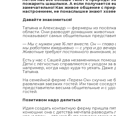
пожарить шашлыки. А если получается е
замечательно! Как живое общение с прир
настроением, не понаслышке знают хозя
Давайте знакомиться!
Татьяна и Александр — фермеры из посёлк
области. Они разводят домашних животных н
показывают самых общительных представит
— Мы с мужем уже 16 лет вместе. Он — глава
мы работаем ежедневно — с утра и до вечера
Животные требуют постоянного внимания, за
Есть у нас с Сашей два незаменимых помощник
Дети с лёгкостью справляются с уходом за 
например, когда надо куда-то уехать. Даже 
Татьяна.
На семейной ферме «Терем-Ок» скучно не б
развлекая заезжих гостей. Им такое соседс
представители весьма общительные и с уд
гостей.
Позитивом надо делиться
Идея создать контактную ферму пришла пять 
конюшни: она с детства мечтала разводить л
коз, и овец — это уже была задумка мужа и д