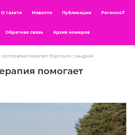
О газете
Новости
Публикации
Регион47
Обратная связь
Архив номеров
ак зоотерапия помогает бороться с хандрой
отерапия помогает