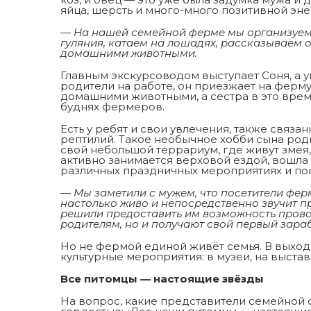
яйца, шерсть и много-много позитивной эне
— На нашей семейной ферме мы организуем
гуляния, катаем на лошадях, рассказываем о
домашними животными.
Главным экскурсоводом выступает Соня, а
родители на работе, он приезжает на ферму
домашними животными, а сестра в это врем
буднях фермеров.
Есть у ребят и свои увлечения, также связа
рептилий. Такое необычное хобби сына ро
свой небольшой террариум, где живут змея,
активно занимается верховой ездой, вошла в
различных праздничных мероприятиях и пок
— Мы заметили с мужем, что посетители фе
настолько живо и непосредственно звучит пр
решили предоставить им возможность провод
родителям, но и получают свой первый зара
Но не фермой единой живёт семья. В выхо
культурные мероприятия: в музеи, на выставк
Все питомцы — настоящие звёзды
На вопрос, какие представители семейной 