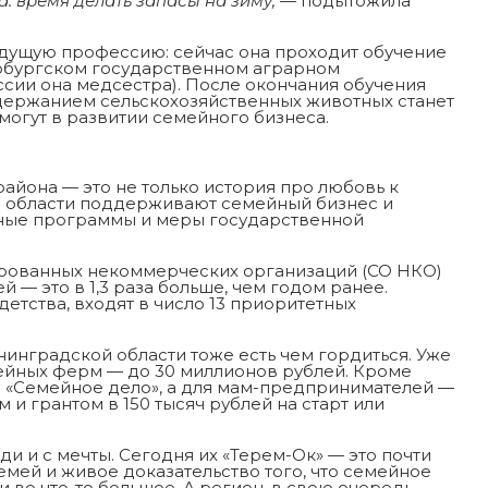
а: время делать запасы на зиму,
— подытожила
удущую профессию: сейчас она проходит обучение
ербургском государственном аграрном
сии она медсестра). После окончания обучения
держанием сельскохозяйственных животных станет
огут в развитии семейного бизнеса.
айона — это не только история про любовь к
ой области поддерживают семейный бизнес и
ные программы и меры государственной
ированных некоммерческих организаций (СО НКО)
й — это в 1,3 раза больше, чем годом ранее.
етства, входят в число 13 приоритетных
енинградской области тоже есть чем гордиться. Уже
ейных ферм — до 30 миллионов рублей. Кроме
с «Семейное дело», а для мам-предпринимателей —
и грантом в 150 тысяч рублей на старт или
ди и с мечты. Сегодня их «Терем-Ок» — это почти
емей и живое доказательство того, что семейное
 во что-то большое. А регион, в свою очередь,