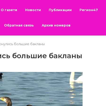
О газете
Новости
Публикации
Регион47
Обратная связь
Архив номеров
рнулись большие бакланы
ись большие бакланы