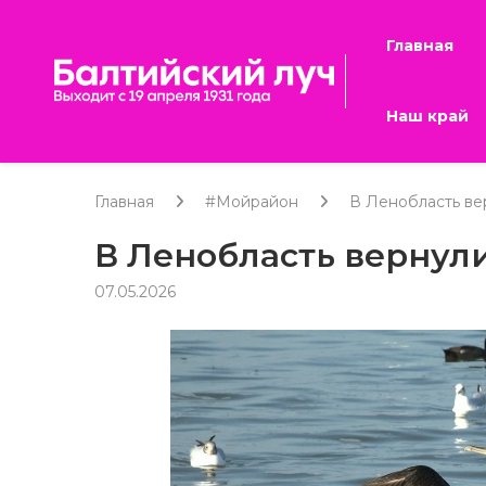
Главная
Наш край
Главная
#Мойрайон
В Ленобласть ве
В Ленобласть вернул
07.05.2026