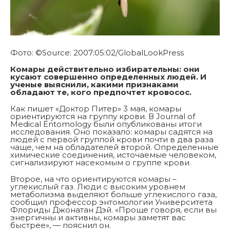
Фото: ©Source: 2007:05:02/GlobalLookPress
Комары действительно избирательны: они
кусают совершенно определенных людей. И
ученые выяснили, какими признаками
обладают те, кого предпочтет кровосос.
Как пишет «Доктор Питер» 3 мая, комары
ориентируются на группу крови. В Journal of
Medical Entomology были опубликованы итоги
исследования. Оно показало: комары садятся на
людей с первой группой крови почти в два раза
чаще, чем на обладателей второй. Определенные
химические соединения, источаемые человеком,
сигнализируют насекомым о группе крови.
Второе, на что ориентируются комары –
углекислый газ. Люди с высоким уровнем
метаболизма выделяют больше углекислого газа,
сообщил профессор энтомологии Университета
Флориды Джонатан Дэй. «Проще говоря, если вы
энергичны и активны, комары заметят вас
быстрее», — пояснил он.