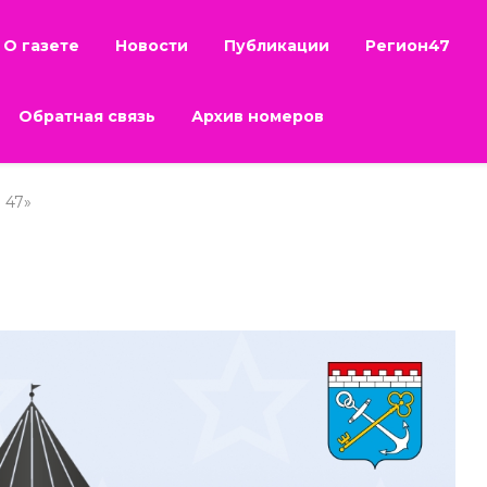
О газете
Новости
Публикации
Регион47
Обратная связь
Архив номеров
 47»