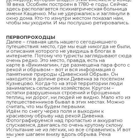
18 века. Особняк построен в 1780-е годы. Сейчас
здесь располагается психиатрическая больница
имени Кащенко. Мы не удержались и заглянули в
окно дома. Кто-то изнутри жестом показал нам,
чтобы мы уходили. И мы послушно ретировались.
ПЕРВОПРОХОДЦЫ
Далее – главная цель нашего сегодняшнего
путешествия: место, где мы ещё никогда не были,
и описания которого не увидишь в блогах в
интернете. Потому что туристы заглядывают сюда
очень редко. Это место, правда, есть на
карте в «Викимапии», где размещена пара фото с
рекой и обрывом – вот и вся информация о
памятнике природы «Дивенский Обрыв». Он
находится в долине реки Дивенка за посёлком
Кузнецово. Когда-то на этой территории люди
занимались сельским хозяйством. Кругом –
остатки разрушенных строений и брошенных
теплиц, ни дорог, ни людей не видно. Мало кто из
путешественников бывал в этих местах. Можно
считать, что мы будем первыми.
Идём по снегу через поля и выходим к
красивому обрыву над рекой Дивенка.
Фотографируемся над пропастью и аккуратно
спускаемся, двигаясь по очень крутому склону.
Испытание не из лёгких, но все справились. И вот
мы уже шагаем внизу вдоль обрыва. Река