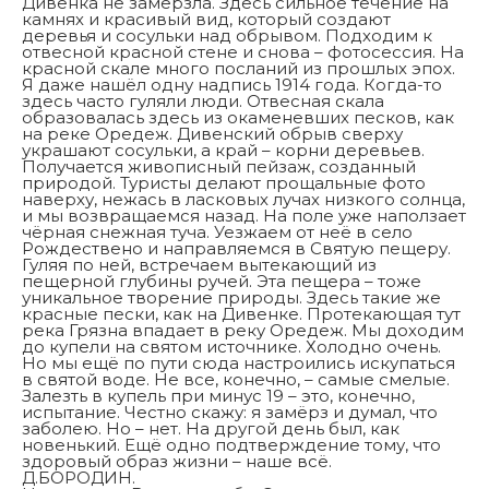
Дивенка не замерзла. Здесь сильное течение на
камнях и красивый вид, который создают
деревья и сосульки над обрывом. Подходим к
отвесной красной стене и снова – фотосессия. На
красной скале много посланий из прошлых эпох.
Я даже нашёл одну надпись 1914 года. Когда-то
здесь часто гуляли люди. Отвесная скала
образовалась здесь из окаменевших песков, как
на реке Оредеж. Дивенский обрыв сверху
украшают сосульки, а край – корни деревьев.
Получается живописный пейзаж, созданный
природой. Туристы делают прощальные фото
наверху, нежась в ласковых лучах низкого солнца,
и мы возвращаемся назад. На поле уже наползает
чёрная снежная туча. Уезжаем от неё в село
Рождествено и направляемся в Святую пещеру.
Гуляя по ней, встречаем вытекающий из
пещерной глубины ручей. Эта пещера – тоже
уникальное творение природы. Здесь такие же
красные пески, как на Дивенке. Протекающая тут
река Грязна впадает в реку Оредеж. Мы доходим
до купели на святом источнике. Холодно очень.
Но мы ещё по пути сюда настроились искупаться
в святой воде. Не все, конечно, – самые смелые.
Залезть в купель при минус 19 – это, конечно,
испытание. Честно скажу: я замёрз и думал, что
заболею. Но – нет. На другой день был, как
новенький. Ещё одно подтверждение тому, что
здоровый образ жизни – наше всё.
Д.БОРОДИН.