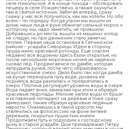
селе Никольское. А в конце похода – обследовать
пещеру в селе Рождествено, а также окунуться
там в святой источник. Забегая вперёд, сразу
скажу: у нас всё получилось, как мы хотели. Но обо
всём – по порядку. Когда утром мы вышли из
дома, наши лица и руки обжигал сильный мороз, к
которому мы, надо заметить, не привыкли.
Добравшись до места, вышли из машины: холод
не спадал, но при движении стало заметно
теплее. Первая наша остановка в Гатчинском
районе – усадьба Сиворицы. Идём в сторону
пруда мимо красивой ротонды. Ещё совсем
недавно все водоёмы здесь были открытые, но
после нескольких морозных ночей их надёжно
сковал лёд. Продвигаемся по дамбе, которая
запрудила ручей, после чего образовалось
искусственное озеро. Дело было так: когда дамба
на ручье перекрыла путь воде, уровень её
поднялся, вода разлилась и превратилась в
озеро. Плотина регулирует уровень воды в озере.
Вода падает вниз, замерзая при этом и образуя
красивые ледопады. Мелкие капли воды от брызг
и испарений попадают на деревья и тоже сразу
замерзают, также образуя красивые ледяные
наросты. Оказавшись в такой красоте, мы
отвлеклись на фотосессию на фоне ветвей
деревьев, покрытых пушистым инеем.
Продолжаем путь и подходим к господскому
дому в старой усадьбе. Дом принадлежал Петру
Демидову, который владел этим имением в конце