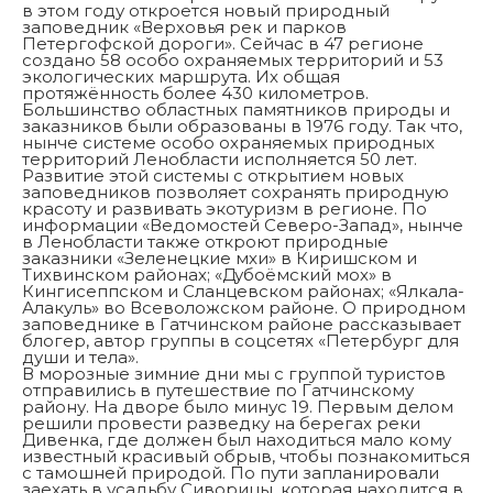
в этом году откроется новый природный
заповедник «Верховья рек и парков
Петергофской дороги». Сейчас в 47 регионе
создано 58 особо охраняемых территорий и 53
экологических маршрута. Их общая
протяжённость более 430 километров.
Большинство областных памятников природы и
заказников были образованы в 1976 году. Так что,
нынче системе особо охраняемых природных
территорий Ленобласти исполняется 50 лет.
Развитие этой системы с открытием новых
заповедников позволяет сохранять природную
красоту и развивать экотуризм в регионе. По
информации «Ведомостей Северо-Запад», нынче
в Ленобласти также откроют природные
заказники «Зеленецкие мхи» в Киришском и
Тихвинском районах; «Дубоёмский мох» в
Кингисеппском и Сланцевском районах; «Ялкала-
Алакуль» во Всеволожском районе. О природном
заповеднике в Гатчинском районе рассказывает
блогер, автор группы в соцсетях «Петербург для
души и тела».
В морозные зимние дни мы с группой туристов
отправились в путешествие по Гатчинскому
району. На дворе было минус 19. Первым делом
решили провести разведку на берегах реки
Дивенка, где должен был находиться мало кому
известный красивый обрыв, чтобы познакомиться
с тамошней природой. По пути запланировали
заехать в усадьбу Сиворицы, которая находится в