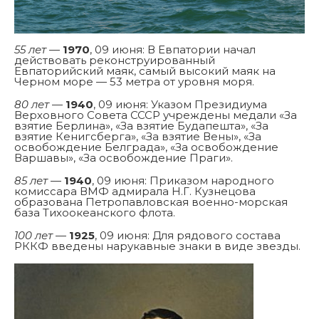
55 лет
—
1970
, 09 июня: В Евпатории начал
действовать реконструированный
Евпаторийский маяк, самый высокий маяк на
Черном море — 53 метра от уровня моря.
80 лет
—
1940
, 09 июня: Указом Президиума
Верховного Совета СССР учреждены медали «За
взятие Берлина», «За взятие Будапешта», «За
взятие Кенигсберга», «За взятие Вены», «За
освобождение Белграда», «За освобождение
Варшавы», «За освобождение Праги».
85 лет
—
1940
, 09 июня: Приказом народного
комиссара ВМФ адмирала Н.Г. Кузнецова
образована Петропавловская военно-морская
база Тихоокеанского флота.
100 лет
—
1925
, 09 июня: Для рядового состава
РККФ введены нарукавные знаки в виде звезды.