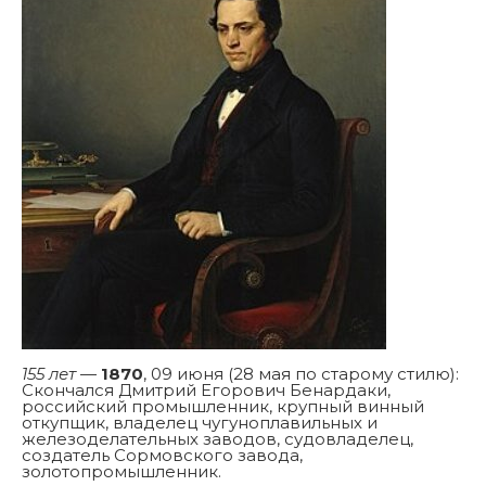
155 лет
—
1870
, 09 июня (28 мая по старому стилю):
Скончался Дмитрий Егорович Бенардаки,
российский промышленник, крупный винный
откупщик, владелец чугуноплавильных и
железоделательных заводов, судовладелец,
создатель Сормовского завода,
золотопромышленник.