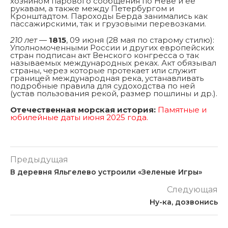
хозяином парового сообщения по Неве и её
рукавам, а также между Петербургом и
Кронштадтом. Пароходы Берда занимались как
пассажирскими, так и грузовыми перевозками.
210 лет
—
1815
, 09 июня (28 мая по старому стилю):
Уполномоченными России и других европейских
стран подписан акт Венского конгресса о так
называемых международных реках. Акт обязывал
страны, через которые протекает или служит
границей международная река, устанавливать
подробные правила для судоходства по ней
(устав пользования рекой, размер пошлины и др.).
Отечественная морская история:
Памятные и
юбилейные даты июня 2025 года.
Предыдущая
В деревня Яльгелево устроили «Зеленые Игры»
Следующая
Ну-ка, дозвонись