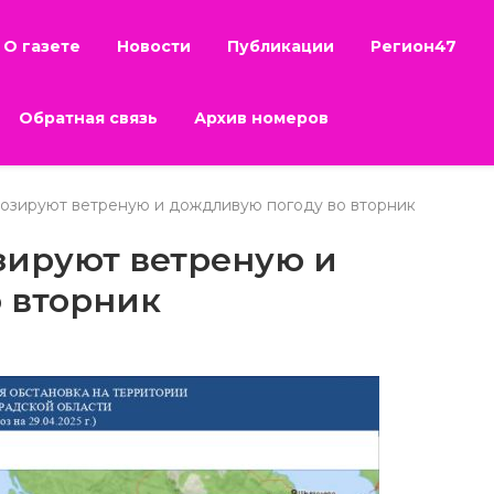
О газете
Новости
Публикации
Регион47
Обратная связь
Архив номеров
озируют ветреную и дождливую погоду во вторник
зируют ветреную и
 вторник