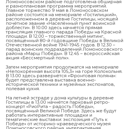
Ломоносовском районе подготовлена обширная
и разноплановая программа мероприятий.
Главное торжество 9 мая в Ломоносовском
районе состоится на мемориале «Гостилицкий»,
расположенном в деревне Гостилицы, носящей
почётное звание «Населённый пункт воинской
доблести». В 10.00 здесь начнётся прямая
трансляция главного парада Победы на Красной
площади. В 12.00 – торжественный митинг,
посвящённый 80-й годовщине Победы в Великой
Отечественной войне 1941-1945 годов. В 12.30 –
парад воинских подразделений Ломоносовского
района «Марш Победы». В 12.45 – всероссийская
акция «Бессмертный полк».
Затем мероприятия продолжатся на мемориале
«Непокорённая высота 105,3» на горе Колокольня.
В 13.00 здесь развернётся «Фронтовая поляна»:
будет представлена выставка военно-
исторической техники и музейных экспонатов,
полевая кухня.
На летней эстраде у дома культуры в деревне
Гостилицы в 13.00 начнётся парковый ретро-
концерт «РиоРита – радость Победы»,
посвящённый Великой Победе. Здесь же будут
работать интерактивные площадки и
тематические выставки: экспозиция «Путь к
Победе» от историко-краеведческого музея
Ломоносовского района, интерактивная