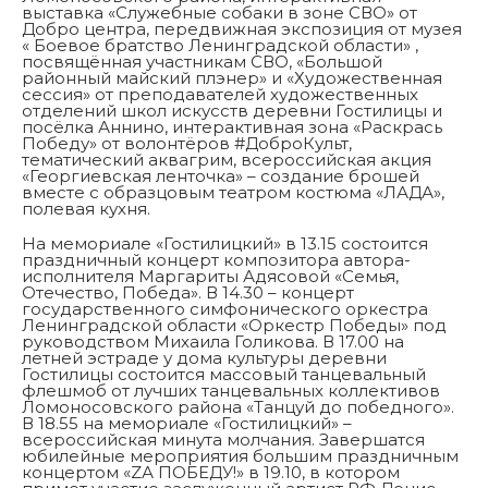
выставка «Служебные собаки в зоне СВО» от
Добро центра, передвижная экспозиция от музея
« Боевое братство Ленинградской области» ,
посвящённая участникам СВО, «Большой
районный майский плэнер» и «Художественная
сессия» от преподавателей художественных
отделений школ искусств деревни Гостилицы и
посёлка Аннино, интерактивная зона «Раскрась
Победу» от волонтёров #ДоброКульт,
тематический аквагрим, всероссийская акция
«Георгиевская ленточка» – создание брошей
вместе с образцовым театром костюма «ЛАДА»,
полевая кухня.
На мемориале «Гостилицкий» в 13.15 состоится
праздничный концерт композитора автора-
исполнителя Маргариты Адясовой «Семья,
Отечество, Победа». В 14.30 – концерт
государственного симфонического оркестра
Ленинградской области «Оркестр Победы» под
руководством Михаила Голикова. В 17.00 на
летней эстраде у дома культуры деревни
Гостилицы состоится массовый танцевальный
флешмоб от лучших танцевальных коллективов
Ломоносовского района «Танцуй до победного».
В 18.55 на мемориале «Гостилицкий» –
всероссийская минута молчания. Завершатся
юбилейные мероприятия большим праздничным
концертом «ZА ПОБЕДУ!» в 19.10, в котором