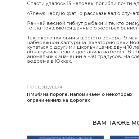
Спасти удалось 15 человек, погибли почти 
47news неоднократно рассказывал о случа
Ранней весной гибнут рыбаки и те, кто риск
тепла появляются данные о жертвах раннег
Так, около половины шестого вечера 19 мая
набережной Халтурина (акватория реки Волх
купаться с другими школьницами: двум 10 ле
обнаружила тело и доставила на берег. В т
аномальных значений в +30 градусов. На с
водоема в Юкках.
Предыдущая
ПMЭФ на пороге. Напоминаем о некоторых
ограничениях на дорогах
ВАМ ТАКЖЕ М