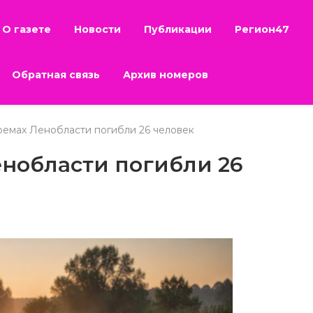
О газете
Новости
Публикации
Регион47
Обратная связь
Архив номеров
оемах Ленобласти погибли 26 человек
енобласти погибли 26