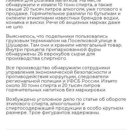
линией для розлива напитков. На месте
обнаружили и изъяли 10 тонн спирта, а также
свыше 20 тысяч литров алкоголя, уже готового к
продаже. Горячительное разлили по бутылкам и
оклеили этикетками известных брендов водки,
коньяка и виски. Речи об акцизных марках даже
не шло.
Выяснилось, что подельники пользовались
грузовым терминалом на Поселковой улице в
Шушарах. Там они и хранили нелегальный товар.
Внутри прицепа припаркованной фуры
обнаружены 26 еврокубов сырья для
производства спиртного.
Все производство обнаружили сотрудники
управления экономической безопасности и
противодействия коррупции, следователи
региональной полиции и УФСБ России. Изъято
около 30 тонн спирта и 20 тысяч литров
горячительных напитков без маркировки.
Возбуждено уголовное дело по статье об обороте
этилового спирта, алкогольной и
спиртосодержащей продукции в особо крупном
размере. Трое фигурантов задержаны.