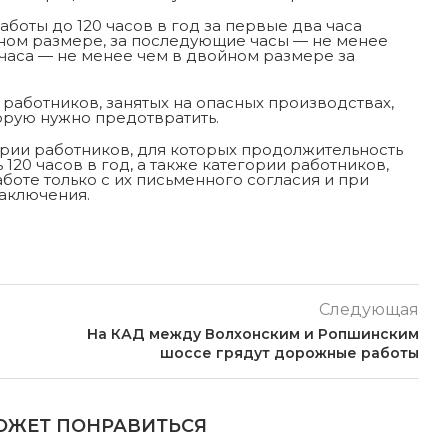
аботы до 120 часов в год за первые два часа
ном размере, за последующие часы — не менее
о часа — не менее чем в двойном размере за
 работников, занятых на опасных производствах,
орую нужно предотвратить.
ории работников, для которых продолжительность
20 часов в год, а также категории работников,
оте только с их письменного согласия и при
аключения.
Следующая
На КАД между Волхонским и Ропшинским
шоссе грядут дорожные работы
ОЖЕТ ПОНРАВИТЬСЯ