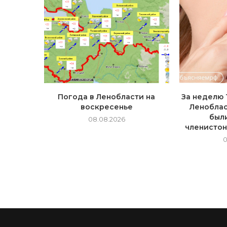
Погода в Ленобласти на
За неделю 
воскресенье
Леноблас
был
08.08.2026
членисто
0