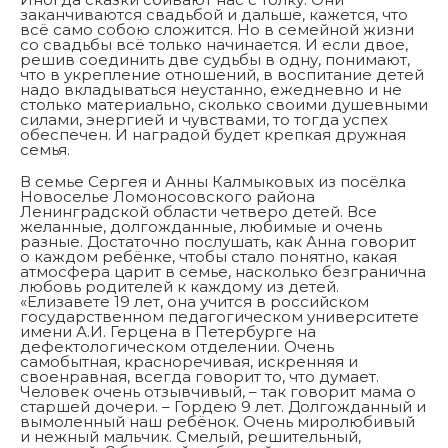
заканчиваются свадьбой и дальше, кажется, что
всё само собою сложится. Но в семейной жизни
со свадьбы всё только начинается. И если двое,
решив соединить две судьбы в одну, понимают,
что в укрепление отношений, в воспитание детей
надо вкладываться неустанно, ежедневно и не
столько материально, сколько своими душевными
силами, энергией и чувствами, то тогда успех
обеспечен. И наградой будет крепкая дружная
семья.
В семье Сергея и Анны Калмыковых из посёлка
Новоселье Ломоносовского района
Ленинградской области четверо детей. Все
желанные, долгожданные, любимые и очень
разные. Достаточно послушать, как Анна говорит
о каждом ребёнке, чтобы стало понятно, какая
атмосфера царит в семье, насколько безгранична
любовь родителей к каждому из детей.
«Елизавете 19 лет, она учится в российском
государственном педагогическом университете
имени А.И. Герцена в Петербурге на
дефектологическом отделении. Очень
самобытная, красноречивая, искренняя и
своенравная, всегда говорит то, что думает.
Человек очень отзывчивый, – так говорит мама о
старшей дочери. – Гордею 9 лет. Долгожданный и
вымоленный наш ребёнок. Очень миролюбивый
и нежный мальчик. Смелый, решительный,