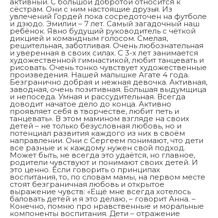
активный. С большой добротой относится к
сёстрам. Они с ним настоящие друзья. Из
увлечений Гордей пока сосредоточен на футболе
и дзюдо. Эмилии – 7 лет. Самый загадочный наш
ребёнок. Явно будущий руководитель с чёткой
дикцией и командным голосом. Смелая,
решительная, заботливая. Очень любознательная
и уверенная в своих силах. С 3-х лет занимается
художественной гимнастикой, любит танцевать и
рисовать. Очень тонко чувствует художественные
произведения. Нашей малышке Агате 4 года.
Безгранично добрая и нежная девочка. Активная,
заводная, очень позитивная. Большая выдумщица
и непоседа. Умная и рассудительная. Всегда
доводит начатое дело до конца. Активно
проявляет себя в творчестве, любит петь и
танцевать». В этом мамином взгляде на своих
детей – не только безусловная любовь, но и
потенциал развития каждого из них в своём
направлении. Они с Сергеем понимают, что дети
все разные и к каждому нужен свой подход.
Может быть, не всегда это удаётся, но главное,
родители чувствуют и понимают своих детей. И
это ценно. Если говорить о принципах
воспитания, то, по словам мамы, на первом месте
стоят безграничная любовь и открытое
выражение чувств: «Ещё мне всегда хотелось
баловать детей и я это делаю, – говорит Анна. –
Конечно, помню про нравственные и моральные
компоненты воспитания. Дети – отражение