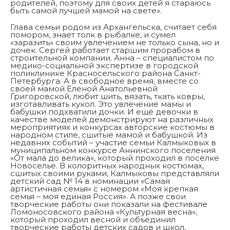
родителей, поэтому для своих детей я стараюсь
быть самой лучшей мамой на свете».
Глава семьи родом из Архангельска, считает себя
помором, знает толк в рыбалке, и сумел
«заразить» своим увлечением не только сына, но и
дочек. Сергей работает старшим прорабом в
строительной компании. Анна – специалистом по
медико-социальной экспертизе в городской
поликлинике Красносельского района Санкт-
Петербурга. А в свободное время, вместе со
своей мамой Еленой Анатольевной
Григоровской, любит шить, вязать, ткать ковры,
изготавливать кукол. Это увлечение мамы и
бабушки подхватили дочки. И ещё девочки в
качестве моделей демонстрируют на различных
мероприятиях и конкурсах авторские костюмы в
народном стиле, сшитые мамой и бабушкой. Из
недавних событий – участие семьи Калмыковых в
муниципальном конкурсе Аннинского поселения
«От мала до велика», который проходил в посёлке
Новоселье. В колоритных народных костюмах,
сшитых своими руками, Калмыковы представляли
детский сад № 14 в номинации «Самая
артистичная семья» с номером «Моя крепкая
семья – моя единая Россия». А позже свои
творческие работы они показали на фестивале
Ломоносовского района «Культурная весна»,
который проходил весной и объединил
творческие работы детских садов и школ,