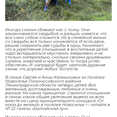
Иногда сказки сбивают нас с толку. Они
заканчиваются свадьбой, и дальше, кажется, что
всё само собою сложится. Но в семейной жизни
со свадьбы всё только начинается. И если двое,
решив соединить две судьбы в одну, понимают,
что в укрепление отношений, в воспитание детей
надо вкладываться неустанно, ежедневно и не
столько материально, сколько своими душевными
силами, энергией и чувствами, то тогда успех
обеспечен. И наградой будет крепкая дружная
семья, что дороже любых богатств.
В семье Сергея и Анны Калмыковых из посёлка
Новоселье Ломоносовского района
Ленинградской области четверо детей. Все
желанные, долгожданные, любимые и очень
разные. На каких принципах строятся отношения
в семье, какое общее увлечение вывело их всех
вместе на сцену муниципального конкурса «От
мала до велика» в посёлке Новоселье — читайте в
№ 22 газеты «Балтийский луч».
Иногда сказки сбивают нас с толку. Они