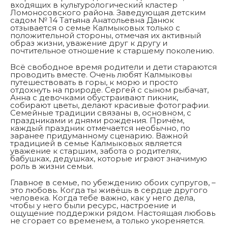
входящих в культурологический кластер
Ломоносовского района. Заведующая детским
садом № 14 Татьяна Анатольевна Данюк
отзывается о семье Калмыковых только с
положительной стороны, отмечая их активный
образ жизни, уважение друг к другу и
почтительное отношение к старшему поколению.
Всё свободное время родители и дети стараются
проводить вместе. Очень любят Калмыковы
путешествовать в горы, к морю и просто
отдохнуть на природе. Сергей с сыном рыбачат,
Анна с девочками обустраивают пикник,
собирают цветы, делают красивые фотографии.
Семейные традиции связаны в, основном, с
праздниками и днями рождения. Причём,
каждый праздник отмечается необычно, по
заранее придуманному сценарию. Важной
традицией в семье Калмыковых является
уважение к старшим, забота о родителях,
бабушках, дедушках, которые играют значимую
роль в жизни семьи.
Главное в семье, по убеждению обоих супругов, –
это любовь. Когда ты живёшь в сердце другого
человека. Когда тебе важно, как у него дела,
чтобы у него были ресурс, настроение и
ощущение поддержки рядом. Настоящая любовь
не сгорает со временем, а только укореняется.