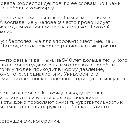
овала корреспондентов: по ее словам, кошками
 а любовь к комфорту.
 очень чувствительны к любым изменениям во
 А воспаление у человека часто провоцирует
есто для кошки так притягательно. Никакой
алист.
м уж бесполезные для здоровья животные. Как
 Питер», есть множество рациональных причин
 по разным данным, на 5–10 лет дольше тех, у кого
олько. Кошки удивительным образом способны
этому у людей приходит в норму давление,
оме того, специалисты из Университета
ами снижает риск сердечного приступа и инсульта
астмы и аллергии. К такому выводу пришли
нститута по изучению аллергических и
 коты дома позволяют снизить чувствительность к
 питомцы должны окружать ребенка с самого
настоящая физиотерапия.