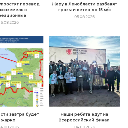
упростят перевод
Жару в Ленобласти разбавят
хозземель в
грозы и ветер до 15 м/с
реационные
05.08.2026
06.08.2026
сти завтра будет
Наши ребята едут на
жарко
Всероссийский финал!
04.08.2026
04.08.2026