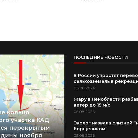
ПОСЛЕДНИЕ НОВОСТИ
В России упростят перев
сельхозземель в рекреац
06.08.2026
Жару в Ленобласти разбав
ветер до 15 м/с
е кольцо
05.08.2026
ого участка КАД
Эколог назвала слизней “
тся перекрытым
борщевиком”
едины ноября
05.08.2026