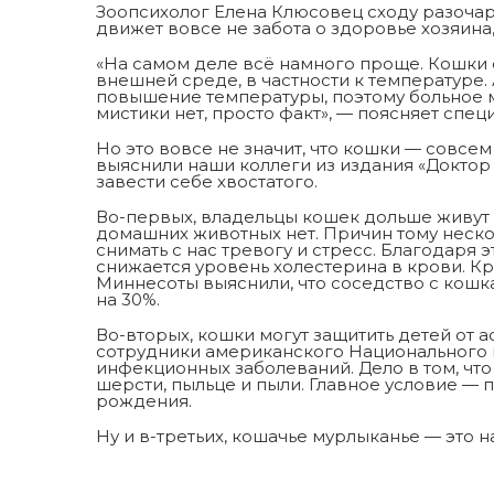
Зоопсихолог Елена Клюсовец сходу разочар
движет вовсе не забота о здоровье хозяина,
«На самом деле всё намного проще. Кошки
внешней среде, в частности к температуре.
повышение температуры, поэтому больное м
мистики нет, просто факт», — поясняет специ
Но это вовсе не значит, что кошки — совсе
выяснили наши коллеги из издания «Доктор
завести себе хвостатого.
Во-первых, владельцы кошек дольше живут —
домашних животных нет. Причин тому неск
снимать с нас тревогу и стресс. Благодаря 
снижается уровень холестерина в крови. Кр
Миннесоты выяснили, что соседство с кошк
на 30%.
Во-вторых, кошки могут защитить детей от 
сотрудники американского Национального и
инфекционных заболеваний. Дело в том, что
шерсти, пыльце и пыли. Главное условие —
рождения.
Ну и в-третьих, кошачье мурлыканье — это 