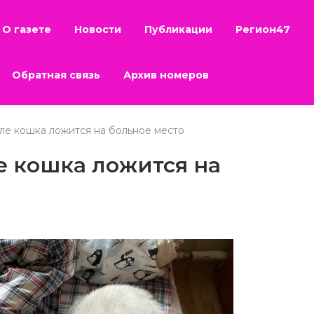
О газете
Новости
Публикации
Регион47
Обратная связь
Архив номеров
ле кошка ложится на больное место
е кошка ложится на