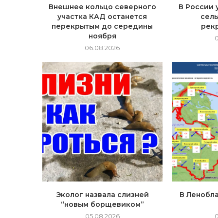
Внешнее кольцо северного
В России 
участка КАД останется
сель
перекрытым до середины
рек
ноября
06.08.2026
Эколог назвала слизней
В Ленобла
“новым борщевиком”
05.08.2026