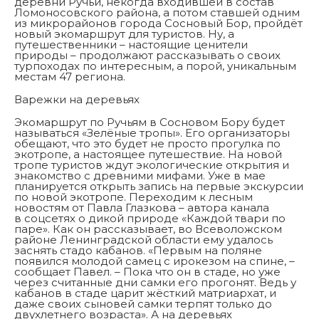
деревни Ручьи, некогда входившей в состав
Ломоносовского района, а потом ставшей одним
из микрорайонов города Сосновый Бор, пройдёт
новый экомаршрут для туристов. Ну, а
путешественники – настоящие ценители
природы – продолжают рассказывать о своих
турпоходах по интересным, а порой, уникальным
местам 47 региона.
Варежки на деревьях
Экомаршрут по Ручьям в Сосновом Бору будет
называться «Зелёные тропы». Его организаторы
обещают, что это будет не просто прогулка по
экотропе, а настоящее путешествие. На новой
тропе туристов ждут экологические открытия и
знакомство с древними мифами. Уже в мае
планируется открыть запись на первые экскурсии
по новой экотропе. Переходим к лесным
новостям от Павла Глазкова – автора канала
в соцсетях о дикой природе «Каждой твари по
паре». Как он рассказывает, во Всеволожском
районе Ленинградской области ему удалось
заснять стадо кабанов. «Первым на поляне
появился молодой самец с ирокезом на спине, –
сообщает Павел. – Пока что он в стаде, но уже
через считанные дни самки его прогонят. Ведь у
кабанов в стаде царит жёсткий матриархат, и
даже своих сыновей самки терпят только до
двухлетнего возраста». А на деревьях