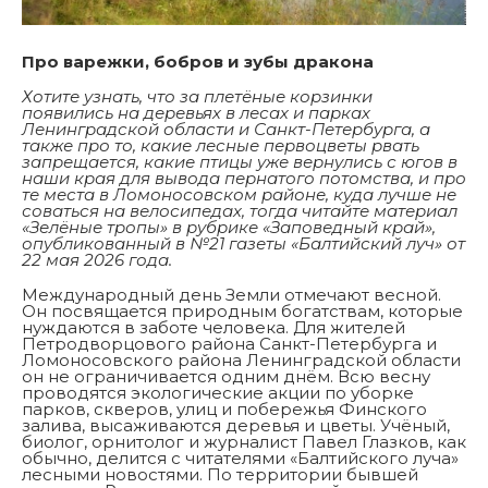
Про варежки, бобров и зубы дракона
Хотите узнать, что за плетёные корзинки
появились на деревьях в лесах и парках
Ленинградской области и Санкт-Петербурга, а
также про то, какие лесные первоцветы рвать
запрещается, какие птицы уже вернулись с югов в
наши края для вывода пернатого потомства, и про
те места в Ломоносовском районе, куда лучше не
соваться на велосипедах, тогда читайте материал
«Зелёные тропы» в рубрике «Заповедный край»,
опубликованный в №21 газеты «Балтийский луч» от
22 мая 2026 года.
Международный день Земли отмечают весной.
Он посвящается природным богатствам, которые
нуждаются в заботе человека. Для жителей
Петродворцового района Санкт-Петербурга и
Ломоносовского района Ленинградской области
он не ограничивается одним днём. Всю весну
проводятся экологические акции по уборке
парков, скверов, улиц и побережья Финского
залива, высаживаются деревья и цветы. Учёный,
биолог, орнитолог и журналист Павел Глазков, как
обычно, делится с читателями «Балтийского луча»
лесными новостями. По территории бывшей