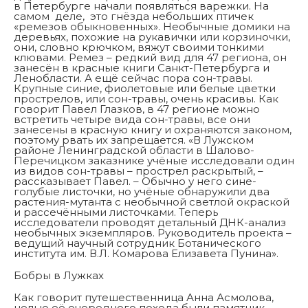
в Петербурге начали появляться варежки. На
самом деле, это гнёзда небольших птичек
«ремезов обыкновенных». Необычные домики на
деревьях, похожие на рукавички или корзиночки,
они, словно крючком, вяжут своими тонкими
клювами. Ремез – редкий вид для 47 региона, он
занесён в красные книги Санкт-Петербурга и
Ленобласти. А ещё сейчас пора сон-травы.
Крупные синие, фиолетовые или белые цветки
прострелов, или сон-травы, очень красивы. Как
говорит Павел Глазков, в 47 регионе можно
встретить четыре вида сон-травы, все они
занесены в красную книгу и охраняются законом,
поэтому рвать их запрещается. «В Лужском
районе Ленинградской области в Шалово-
Перечицком заказнике учёные исследовали один
из видов сон-травы – прострел раскрытый, –
рассказывает Павел. – Обычно у него сине-
голубые листочки, но учёные обнаружили два
растения-мутанта с необычной светлой окраской
и рассечёнными листочками. Теперь
исследователи проводят детальный ДНК-анализ
необычных экземпляров. Руководитель проекта –
ведущий научный сотрудник Ботанического
института им. В.Л. Комарова Елизавета Пунина».
Бобры в Лужках
Как говорит путешественница Анна Асмолова,
целью её очередного похода были памятник