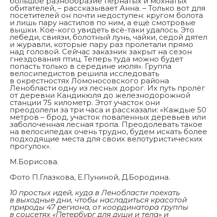
большое разнообразие пернатых и мохнатых
обитателей, – рассказывает Анна. – Только вот для
посетителей он почти недоступен: кругом болота
и лишь пару настилов по ним, а ещё смотровые
вышки. Кое-кого увидеть всё-таки удалось. Это
лебеди, свиязи, болотный лунь, чайки, седой дятел
и журавли, которые пару раз пролетали прямо
над головой. Сейчас заказник закрыт на сезон
гнездования птиц. Теперь туда можно будет
попасть только в середине июля». Группа
велосипедистов решила исследовать
в окрестностях Ломоносовского района
Ленобласти одну из лесных дорог. Их путь пролёг
от деревни Кандикюля до железнодорожной
станции 75 километр. Этот участок они
преодолели за три часа и рассказали: «Каждые 50
метров – брод, участок поваленных деревьев или
заболоченная лесная тропа. Преодолевать такое
на велосипедах очень трудно, будем искать более
подходящие места для своих велотуристических
прогулок».
М.Борисова.
Фото П.Глазкова, Е.Пуниной, Д.Бородина.
10 простых идей, куда в Ленобласти поехать
в выходные дни, чтобы насладиться красотой
природы 47 региона, от координатора группы
в соцсетях «Петербург для души и тела» и