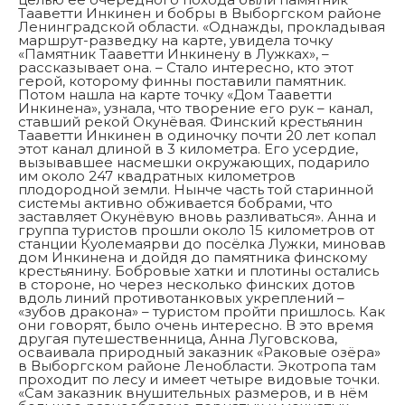
Тааветти Инкинен и бобры в Выборгском районе
Ленинградской области. «Однажды, прокладывая
маршрут-разведку на карте, увидела точку
«Памятник Тааветти Инкинену в Лужках», –
рассказывает она. – Стало интересно, кто этот
герой, которому финны поставили памятник.
Потом нашла на карте точку «Дом Тааветти
Инкинена», узнала, что творение его рук – канал,
ставший рекой Окунёвая. Финский крестьянин
Тааветти Инкинен в одиночку почти 20 лет копал
этот канал длиной в 3 километра. Его усердие,
вызывавшее насмешки окружающих, подарило
им около 247 квадратных километров
плодородной земли. Нынче часть той старинной
системы активно обживается бобрами, что
заставляет Окунёвую вновь разливаться». Анна и
группа туристов прошли около 15 километров от
станции Куолемаярви до посёлка Лужки, миновав
дом Инкинена и дойдя до памятника финскому
крестьянину. Бобровые хатки и плотины остались
в стороне, но через несколько финских дотов
вдоль линий противотанковых укреплений –
«зубов дракона» – туристом пройти пришлось. Как
они говорят, было очень интересно. В это время
другая путешественница, Анна Луговскова,
осваивала природный заказник «Раковые озёра»
в Выборгском районе Ленобласти. Экотропа там
проходит по лесу и имеет четыре видовые точки.
«Сам заказник внушительных размеров, и в нём