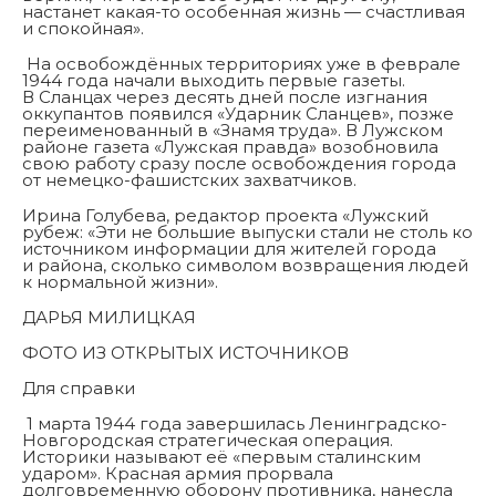
настанет какая-то особенная жизнь — счастливая
и спокойная».
На освобождённых территориях уже в феврале
1944 года начали выходить первые газеты.
В Сланцах через десять дней после изгнания
оккупантов появился «Ударник Сланцев», позже
переименованный в «Знамя труда». В Лужском
районе газета «Лужская правда» возобновила
свою работу сразу после освобождения города
от немецко-фашистских захватчиков.
Ирина Голубева, редактор проекта «Лужский
рубеж: «Эти не большие выпуски стали не столь ко
источником информации для жителей города
и района, сколько символом возвращения людей
к нормальной жизни».
ДАРЬЯ МИЛИЦКАЯ
ФОТО ИЗ ОТКРЫТЫХ ИСТОЧНИКОВ
Для справки
1 марта 1944 года завершилась Ленинградско-
Новгородская стратегическая операция.
Историки называют её «первым сталинским
ударом». Красная армия прорвала
долговременную оборону противника, нанесла