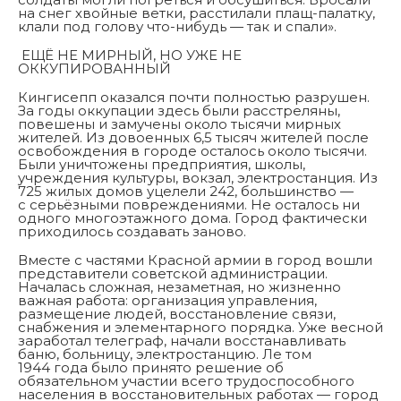
на снег хвойные ветки, расстилали плащ-палатку,
клали под голову что-нибудь — так и спали».
ЕЩЁ НЕ МИРНЫЙ, НО УЖЕ НЕ
ОККУПИРОВАННЫЙ
Кингисепп оказался почти полностью разрушен.
За годы оккупации здесь были расстреляны,
повешены и замучены около тысячи мирных
жителей. Из довоенных 6,5 тысяч жителей после
освобождения в городе осталось около тысячи.
Были уничтожены предприятия, школы,
учреждения культуры, вокзал, электростанция. Из
725 жилых домов уцелели 242, большинство —
с серьёзными повреждениями. Не осталось ни
одного многоэтажного дома. Город фактически
приходилось создавать заново.
Вместе с частями Красной армии в город вошли
представители советской администрации.
Началась сложная, незаметная, но жизненно
важная работа: организация управления,
размещение людей, восстановление связи,
снабжения и элементарного порядка. Уже весной
заработал телеграф, начали восстанавливать
баню, больницу, электростанцию. Ле том
1944 года было принято решение об
обязательном участии всего трудоспособного
населения в восстановительных работах — город