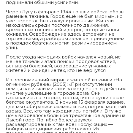
поднимали общими усилиями.
Через Лугу в феврале 1944-го шли войска, обозы,
раненые, техника. Город ещё не был мирным, но
уже перестал быть оккупированным. Жители
находились среди постоянного движения,
временных госпиталей и дорог, которые вновь
оживали. Освобождение здесь встречали не
торжествами, а разбором завалов, приведением
в порядок братских могил, разминированием
улиц.
После ухода немецких войск начался новый, не
менее тяжёлый этап: поиски продовольствия,
вспышки болезней, возвращение угнанных
жителей и ожидание тех, кто не вернулся.
Из воспоминаний мирных жителей из книги «На
огненном рубеже» (2005): «При отступлении
немцы начиняли минами за медленного действия
многие уцелевшие в городе дома. Они
взрывались на вторые, третьи, пятые сутки после
бегства оккупантов. В ночь на 15 февраля здание,
где мы собирались разместиться, потряс мощный
взрыв. Все, кто там находились, погибли. В ту же
ночь взорвалось большое трёхэтажное здание на
Лысой горе. Погибло более двухсот
расквартированных там военнослужащих —
бойцов и медицинских работников. Их