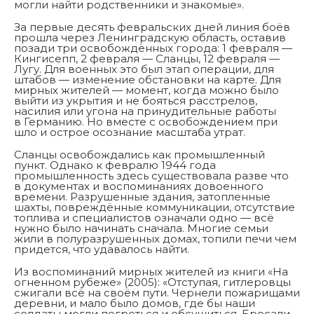
могли найти родственники и знакомые».
За первые десять февральских дней линия боёв
прошла через Ленинградскую область, оставив
позади три освобождённых города: 1 февраля —
Кингисепп, 2 февраля — Сланцы, 12 февраля —
Лугу. Для военных это был этап операции, для
штабов — изменение обстановки на карте. Для
мирных жителей — момент, когда можно было
выйти из укрытия и не бояться расстрелов,
насилия или угона на принудительные работы
в Германию. Но вместе с освобождением при
шло и острое осознание масштаба утрат.
Сланцы освобождались как промышленный
пункт. Однако к февралю 1944 года
промышленность здесь существовала разве что
в документах и воспоминаниях довоенного
времени. Разрушенные здания, затопленные
шахты, повреждённые коммуникации, отсутствие
топлива и специалистов означали одно — всё
нужно было начинать сначала. Многие семьи
жили в полуразрушенных домах, топили печи чем
придется, что удавалось найти.
Из воспоминаний мирных жителей из книги «На
огненном рубеже» (2005): «Отступая, гитлеровцы
сжигали всё на своём пути. Чернели пожарищами
деревни, и мало было домов, где бы наши
солдаты могли погреться и обсушиться. Бросали