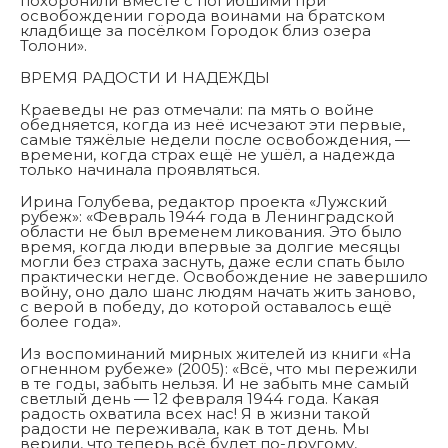
похоронили вместе с погибшими при
освобождении города воинами на братском
кладбище за посёлком Городок близ озера
Толони».
ВРЕМЯ РАДОСТИ И НАДЕЖДЫ
Краеведы не раз отмечали: па мять о войне
обедняется, когда из неё исчезают эти первые,
самые тяжёлые недели после освобождения, —
времени, когда страх ещё не ушёл, а надежда
только начинала проявляться.
Ирина Голубева, редактор проекта «Лужский
рубеж»: «Февраль 1944 года в Ленинградской
области не был временем ликования. Это было
время, когда люди впервые за долгие месяцы
могли без страха заснуть, даже если спать было
практически негде. Освобождение не завершило
войну, оно дало шанс людям начать жить заново,
с верой в победу, до которой оставалось ещё
более года».
Из воспоминаний мирных жителей из книги «На
огненном рубеже» (2005): «Всё, что мы пережили
в те годы, забыть нельзя. И не забыть мне самый
светлый день — 12 февраля 1944 года. Какая
радость охватила всех нас! Я в жизни такой
радости не переживала, как в тот день. Мы
верили, что теперь всё будет по-другому,