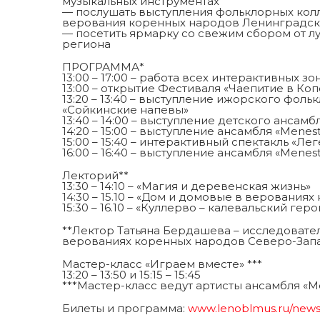
музыкальных инструментах
— послушать выступления фольклорных колле
верования коренных народов Ленинградск
— посетить ярмарку со свежим сбором от 
региона
ПРОГРАММА*
13:00 – 17:00 – работа всех интерактивных зо
13:00 – открытие Фестиваля «Чаепитие в Ко
13:20 – 13:40 – выступление ижорского фол
«Сойкинские напевы»
13:40 – 14:00 – выступление детского ансам
14:20 – 15:00 – выступление ансамбля «Menestr
15:00 – 15:40 – интерактивный спектакль «Л
16:00 – 16:40 – выступление ансамбля «Menestr
Лекторий**
13:30 – 14:10 – «Магия и деревенская жизнь»
14:30 – 15.10 – «Дом и домовые в веровани
15:30 – 16.10 – «Куллерво – калевальский гер
**Лектор Татьяна Бердашева – исследователь
верованиях коренных народов Северо-Запа
Мастер-класс «Играем вместе» ***
13:20 – 13:50 и 15:15 – 15:45
***Мастер-класс ведут артисты ансамбля «Men
Билеты и программа:
www.lenoblmus.ru/news/