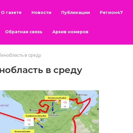
О газете
Новости
Публикации
Регион47
Обратная связь
Архив номеров
Ленобласть в среду
нобласть в среду