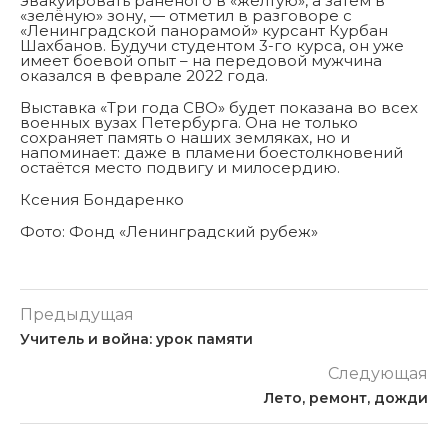
эвакуировать раненого в «жёлтую», а затем в
«зелёную» зону, — отметил в разговоре с
«Ленинградской панорамой» курсант Курбан
Шахбанов. Будучи студентом 3-го курса, он уже
имеет боевой опыт – на передовой мужчина
оказался в феврале 2022 года.
Выставка «Три года СВО» будет показана во всех
военных вузах Петербурга. Она не только
сохраняет память о наших земляках, но и
напоминает: даже в пламени боестолкновений
остаётся место подвигу и милосердию.
Ксения Бондаренко
Фото: Фонд «Ленинградский рубеж»
Предыдущая
Учитель и война: урок памяти
Следующая
Лето, ремонт, дожди