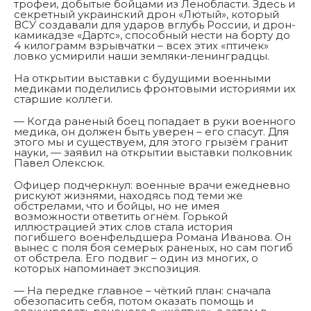
трофеи, добытые бойцами из Ленобласти. Здесь и
секретный украинский дрон «Лютый», который
ВСУ создавали для ударов вглубь России, и дрон-
камикадзе «Дартс», способный нести на борту до
4 килограмм взрывчатки – всех этих «птичек»
ловко усмирили наши земляки-ленинградцы.
На открытии выставки с будущими военными
медиками поделились фронтовыми историями их
старшие коллеги.
— Когда раненый боец попадает в руки военного
медика, он должен быть уверен – его спасут. Для
этого мы и существуем, для этого грызём гранит
науки, — заявил на открытии выставки полковник
Павел Олексюк.
Офицер подчеркнул: военные врачи ежедневно
рискуют жизнями, находясь под теми же
обстрелами, что и бойцы, но не имея
возможности ответить огнём. Горькой
иллюстрацией этих слов стала история
погибшего военфельдшера Романа Иванова. Он
вынес с поля боя семерых раненых, но сам погиб
от обстрела. Его подвиг – один из многих, о
которых напоминает экспозиция.
— На передке главное – чёткий план: сначала
обезопасить себя, потом оказать помощь и