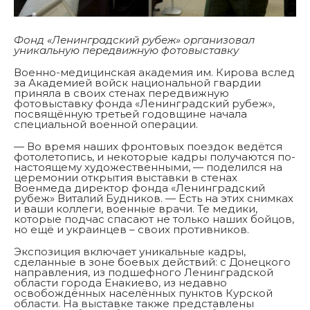
Фонд «Ленинградский рубеж» организовал
уникальную передвижную фотовыставку
Военно-медицинская академия им. Кирова вслед
за Академией войск национальной гвардии
приняла в своих стенах передвижную
фотовыставку фонда «Ленинградский рубеж»,
посвящённую третьей годовщине начала
специальной военной операции.
— Во время наших фронтовых поездок ведётся
фотолетопись, и некоторые кадры получаются по-
настоящему художественными, — поделился на
церемонии открытия выставки в стенах
Военмеда директор фонда «Ленинградский
рубеж» Виталий Будников. — Есть на этих снимках
и ваши коллеги, военные врачи. Те медики,
которые подчас спасают не только наших бойцов,
но ещё и украинцев – своих противников.
Экспозиция включает уникальные кадры,
сделанные в зоне боевых действий: с Донецкого
направления, из подшефного Ленинградской
области города Енакиево, из недавно
освобождённых населённых пунктов Курской
области. На выставке также представлены