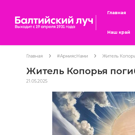
Главная
Наш край
Главная
#АрмиясНами
Житель Копорь
Житель Копорья поги
21.05.2025