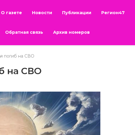
О газете
Новости
Публикации
Регион47
Обратная связь
Архив номеров
я погиб на СВО
б на СВО