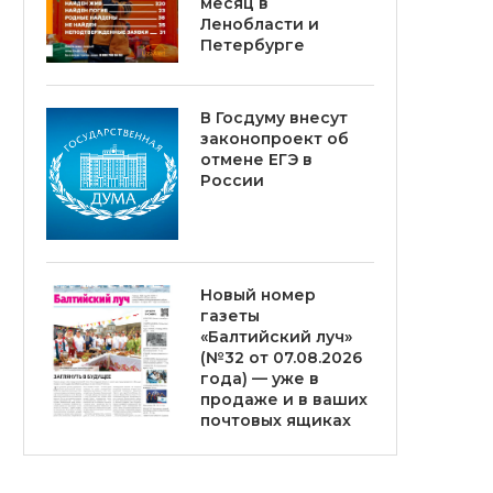
месяц в
Ленобласти и
Петербурге
В Госдуму внесут
законопроект об
отмене ЕГЭ в
России
Новый номер
газеты
«Балтийский луч»
(№32 от 07.08.2026
года) — уже в
продаже и в ваших
почтовых ящиках