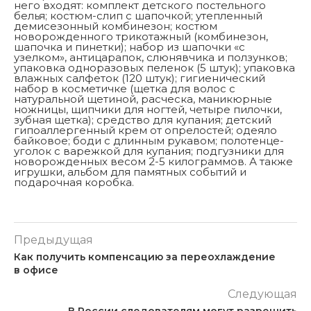
него входят: комплект детского постельного
белья; костюм-слип с шапочкой; утепленный
демисезонный комбинезон; костюм
новорожденного трикотажный (комбинезон,
шапочка и пинетки); набор из шапочки «с
узелком», антицарапок, слюнявчика и ползунков;
упаковка одноразовых пеленок (5 штук); упаковка
влажных салфеток (120 штук); гигиенический
набор в косметичке (щетка для волос с
натуральной щетиной, расческа, маникюрные
ножницы, щипчики для ногтей, четыре пилочки,
зубная щетка); средство для купания; детский
гипоаллергенный крем от опрелостей; одеяло
байковое; боди с длинным рукавом; полотенце-
уголок с варежкой для купания; подгузники для
новорожденных весом 2-5 килограммов. А также
игрушки, альбом для памятных событий и
подарочная коробка.
Предыдущая
Как получить компенсацию за переохлаждение
в офисе
Следующая
В России следователям могут разрешить