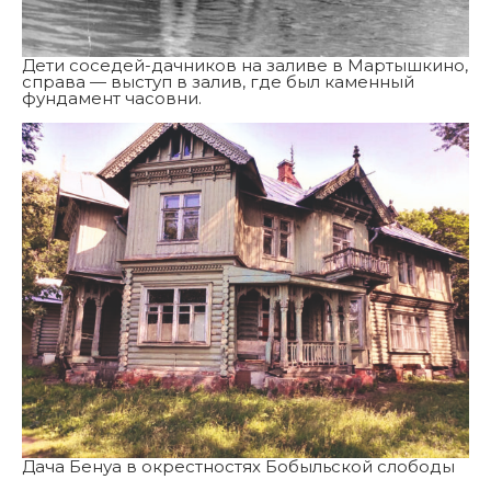
Дети соседей-дачников на заливе в Мартышкино,
справа — выступ в залив, где был каменный
фундамент часовни.
Дача Бенуа в окрестностях Бобыльской слободы