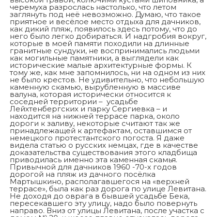
черемуха разрослась настолько, что летом
заглянуть под неё невозможно. Думаю, что такое
приятное и весёлое место отдыха для дачников,
как дикий пляж, появилось здесь потому, что до
него было легко добираться. И надгробия вокруг,
которые в моей памяти походили на длинные
гранитные сундуки, не воспринимались людьми
как могильные памятники, а выглядели как
исторические малые архитектурные формы. К
тому же, как мне запомнилось, ни на одном из них
не было крестов. Не удивительно, что небольшую
каменную скамью, вырубленную в массиве
валуна, которая исторически относится к
соседней территории – усадьбе
Лейхтенбергских и парку Сергиевка – и
находится на нижней террасе парка, около
дороги к заливу, некоторые считают так же
принадлежащей к артефактам, оставшимся от
немецкого протестантского погоста. Я даже
видела статью о русских немцах, где в качестве
доказательства существования этого кладбища
приводилась именно эта каменная скамья.
Привычной для дачников 1960 -70-х годов
дорогой на пляж из дачного посёлка
Мартышкино, располагавшегося на «верхней
террасе», была как раз дорога по улице Левитана.
Не доходя до оврага в бывшей усадьбе Бека,
пересекавшего эту улицу, надо было повернуть
направо. Вниз от улицы Левитана, после участка с