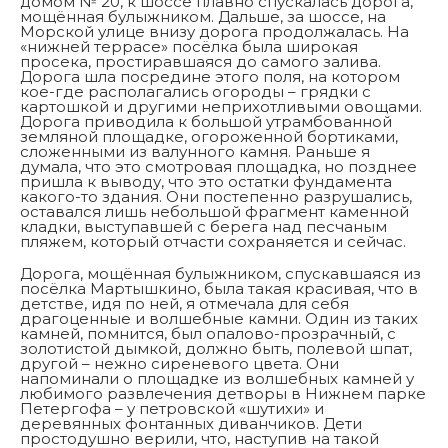
домом № 20, к шоссе плавно спускалась дорога,
мощённая булыжником. Дальше, за шоссе, на
Морской улице внизу дорога продолжалась. На
«нижней террасе» посёлка была широкая
просека, простиравшаяся до самого залива.
Дорога шла посредине этого поля, на котором
кое-где располагались огороды – грядки с
картошкой и другими неприхотливыми овощами.
Дорога приводила к большой утрамбованной
земляной площадке, огороженной бортиками,
сложенными из валунного камня. Раньше я
думала, что это смотровая площадка, но позднее
пришла к выводу, что это остатки фундамента
какого-то здания. Они постепенно разрушались,
оставался лишь небольшой фрагмент каменной
кладки, выступавшей с берега над песчаным
пляжем, который отчасти сохраняется и сейчас.
Дорога, мощённая булыжником, спускавшаяся из
посёлка Мартышкино, была такая красивая, что в
детстве, идя по ней, я отмечала для себя
драгоценные и волшебные камни. Один из таких
камней, помнится, был опалово-прозрачный, с
золотистой дымкой, должно быть, полевой шпат,
другой – нежно сиреневого цвета. Они
напоминали о площадке из волшебных камней у
любимого развлечения детворы в Нижнем парке
Петергофа – у петровской «шутихи» и
деревянных фонтанных диванчиков. Дети
простодушно верили, что, наступив на такой