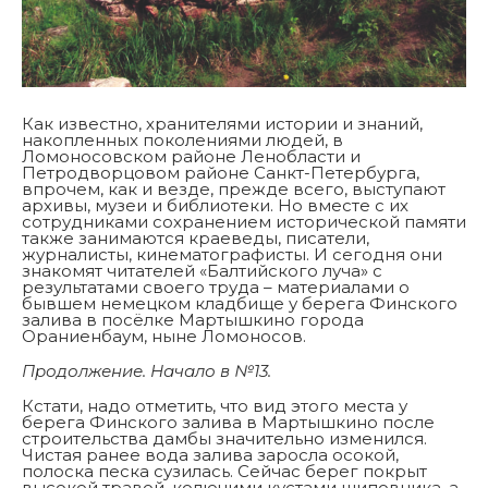
Как известно, хранителями истории и знаний,
накопленных поколениями людей, в
Ломоносовском районе Ленобласти и
Петродворцовом районе Санкт-Петербурга,
впрочем, как и везде, прежде всего, выступают
архивы, музеи и библиотеки. Но вместе с их
сотрудниками сохранением исторической памяти
также занимаются краеведы, писатели,
журналисты, кинематографисты. И сегодня они
знакомят читателей «Балтийского луча» с
результатами своего труда – материалами о
бывшем немецком кладбище у берега Финского
залива в посёлке Мартышкино города
Ораниенбаум, ныне Ломоносов.
Продолжение. Начало в
№
13.
Кстати, надо отметить, что вид этого места у
берега Финского залива в Мартышкино после
строительства дамбы значительно изменился.
Чистая ранее вода залива заросла осокой,
полоска песка сузилась. Сейчас берег покрыт
высокой травой, колючими кустами шиповника, а