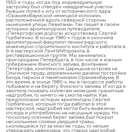
1950-е годы, когда под индивидуальную
застройку был отведён «квадратный участок
бывших полей к югу от исторического ядра
«Ораниенбаумской немецкой колонии»,
расположенной вдоль северной стороны
нынешней улицы Левитана». Так пишет в своём
историко-архитектурном путеводителе
«Петергофская дорога» искусствовед Сергей
Горбатенко. В конце 1980-х годов я окончила
архитектурный факультет ленинградского
инженерно-строительного института и работала в
9-й мастерской ЛенНИИпроекта, в
реставрационной группе. Мы занимались
пригородами Петербурга, в том числе и южным
побережьем Финского залива, фонтанами
Петергофа, комплексом Царицына острова на
Ольгином пруду, деревянными дачами постройки
Бенуа, парком и памятниками Ораниенбаума. В
это время, в конце 1980-х, мы в процессе работы
побывали и на берегу Финского залива. И когда я
захотела показать коллегам немецкие гранитные
надгробия, то ничего не смогла найти. Как
предположил историк архитектуры Сергей
Горбатенко, который тогда работал в этой
мастерской, надгробия могли быть вывезены
отсюда и употреблены на насущные нужды. Но
поскольку осенний берег залива был покрыт
несколькими слоями увядшей травы,
скопившейся тут за многие годы, то нельзя
утверждать наверняка, что старых надгробий