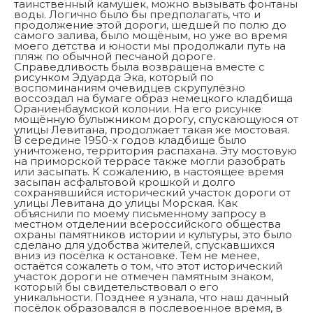
таинственный камушек, можно вызывать фонтаны
воды. Логично было бы предполагать, что и
продолжение этой дороги, шедшей по полю до
самого залива, было мощёным, но уже во время
моего детства и юности мы продолжали путь на
пляж по обычной песчаной дороге.
Справедливость была возвращена вместе с
рисунком Эдуарда Эка, который по
воспоминаниям очевидцев скрупулёзно
воссоздал на бумаге образ немецкого кладбища
Ораниенбаумской колонии. На его рисунке
мощённую булыжником дорогу, спускающуюся от
улицы Левитана, продолжает такая же мостовая.
В середине 1950-х годов кладбище было
уничтожено, территория распахана. Эту мостовую
на приморской террасе также могли разобрать
или засыпать. К сожалению, в настоящее время
засыпан асфальтовой крошкой и долго
сохранявшийся исторический участок дороги от
улицы Левитана до улицы Морская. Как
объяснили по моему письменному запросу в
местном отделении всероссийского общества
охраны памятников истории и культуры, это было
сделано для удобства жителей, спускавшихся
вниз из посёлка к остановке. Тем не менее,
остаётся сожалеть о том, что этот исторический
участок дороги не отмечен памятным знаком,
который бы свидетельствовал о его
уникальности. Позднее я узнала, что наш дачный
посёлок образовался в послевоенное время, в