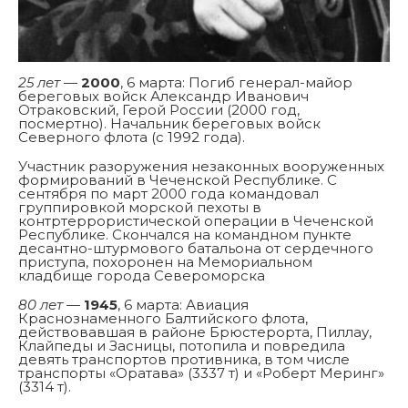
25 лет
—
2000
, 6 марта: Погиб генерал-майор
береговых войск Александр Иванович
Отраковский, Герой России (2000 год,
посмертно). Начальник береговых войск
Северного флота (с 1992 года).
Участник разоружения незаконных вооруженных
формирований в Чеченской Республике. С
сентября по март 2000 года командовал
группировкой морской пехоты в
контртеррористической операции в Чеченской
Республике. Скончался на командном пункте
десантно-штурмового батальона от сердечного
приступа, похоронен на Мемориальном
кладбище города Североморска
80 лет
—
1945
, 6 марта: Авиация
Краснознаменного Балтийского флота,
действовавшая в районе Брюстерорта, Пиллау,
Клайпеды и Засницы, потопила и повредила
девять транспортов противника, в том числе
транспорты «Оратава» (3337 т) и «Роберт Меринг»
(3314 т).