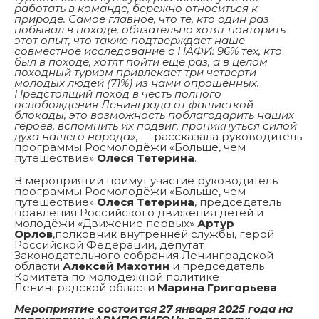
работать в команде, бережно относиться к
природе. Самое главное, что те, кто один раз
побывал в походе, обязательно хотят повторить
этот опыт, что также подтверждает наше
совместное исследование с НАФИ: 96% тех, кто
был в походе, хотят пойти ещё раз, а в целом
походный туризм привлекает три четверти
молодых людей (71%) из нами опрошенных.
Предстоящий поход в честь полного
освобождения Ленинграда от фашисткой
блокады, это возможность поблагодарить наших
героев, вспомнить их подвиг, проникнуться силой
духа нашего народа»
, — рассказала руководитель
программы Росмолодёжи «Больше, чем
путешествие»
Олеся Тетерина
.
В мероприятии примут участие руководитель
программы Росмолодёжи «Больше, чем
путешествие»
Олеся Тетерина
, председатель
правления Российского движения детей и
молодёжи «Движение первых»
Артур
Орлов
,полковник внутренней службы, герой
Российской Федерации, депутат
Законодательного собрания Ленинградской
области
Алексей Махотин
и председатель
Комитета по молодежной политике
Ленинградской области
Марина Григорьева
.
Мероприятие состоится 27 января 2025 года на