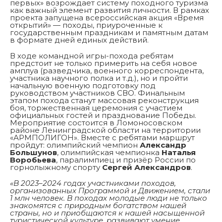
первых» возрождает систему походного туризма
как важный элемент развития личности. В рамках
проекта запущена всероссийская акция «Время
открытий» — походы, приуроченные к
государственным праздникам и памятным датам
в формате дней единых действий.
В ходе командной игры-похода ребятам
предстоит не только примерить на себя новое
амплуа (разведчика, военного корреспондента,
участника научного полка и т.д.), но и пройти
начальную военную подготовку под
руководством участников СВО. Финальным
этапом похода станут массовая реконструкция
боя, торжественная церемония с участием
официальных гостей и празднование Победы.
Мероприятие состоится в Ломоносовском
районе Ленинградской области на территории
«АРМПОЛИГОН». Вместе с ребятами маршрут
пройдут: олимпийский чемпион
Александр
Большунов
, олимпийская чемпионка
Наталья
Воробьева
, паралимпиец и призёр России по
горнолыжному спорту
Сергей Александров
.
«В 2023–2024 годах участниками походов,
организованных Программой и Движением, стали
1 млн человек. В походах молодые люди не только
знакомятся с природным богатством нашей
страны, но и приобщаются к нашей насыщенной
туристической культуре, развивают умение